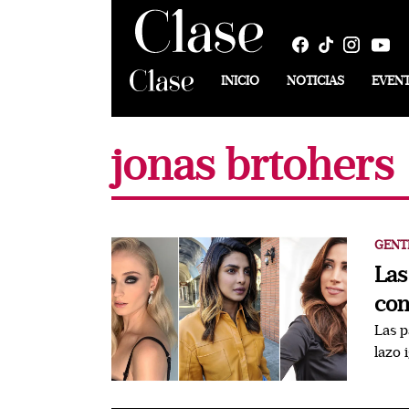
INICIO
NOTICIAS
EVEN
jonas brtohers
GENT
Las
con
Las p
lazo 