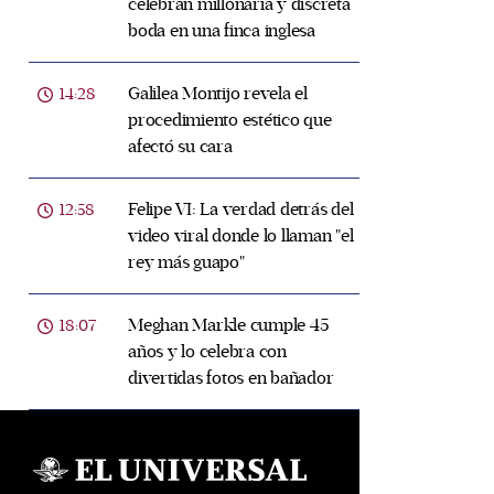
celebran millonaria y discreta
boda en una finca inglesa
Galilea Montijo revela el
14:28
procedimiento estético que
afectó su cara
Felipe VI: La verdad detrás del
12:58
video viral donde lo llaman "el
rey más guapo"
Meghan Markle cumple 45
18:07
años y lo celebra con
divertidas fotos en bañador