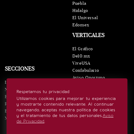
Puebla
Hidalgo
El Universal
Edomex
VERTICALES
El Gráfico
De10.mx
ViveUSA
SECCIONES
Confabulario
Aviso Oportuno
Inicio
Obituarios
Noticias
Respetamos tu privacidad
Consultas
Eventos
Utilizamos cookies para mejorar tu experiencia
Realeza
y mostrarte contenido relevante. Al continuar
SÍGUENOS
navegando, aceptas nuestra política de cookies
Estilo de vida
y el tratamiento de tus datos personales.
Aviso
Minuto x Minuto
de Privacidad
.