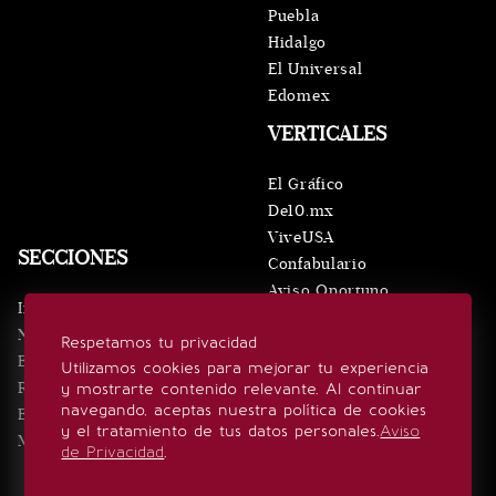
Puebla
Hidalgo
El Universal
Edomex
VERTICALES
El Gráfico
De10.mx
ViveUSA
SECCIONES
Confabulario
Aviso Oportuno
Inicio
Obituarios
Noticias
Respetamos tu privacidad
Consultas
Eventos
Utilizamos cookies para mejorar tu experiencia
Realeza
y mostrarte contenido relevante. Al continuar
SÍGUENOS
navegando, aceptas nuestra política de cookies
Estilo de vida
y el tratamiento de tus datos personales.
Aviso
Minuto x Minuto
de Privacidad
.