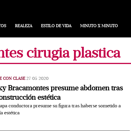
TOS
REALEZA
ESTILO DE VIDA
MINUTO X MINUTO
es cirugia plastica
E CON CLASE
27/05/2020
ky Bracamontes presume abdomen tras
onstrucción estética
apa conductora presume su figura tras haberse sometido a
ía estética