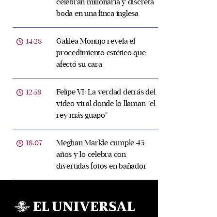
celebran millonaria y discreta
boda en una finca inglesa
Galilea Montijo revela el
14:28
procedimiento estético que
afectó su cara
Felipe VI: La verdad detrás del
12:58
video viral donde lo llaman "el
rey más guapo"
Meghan Markle cumple 45
18:07
años y lo celebra con
divertidas fotos en bañador