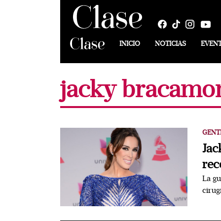
INICIO
NOTICIAS
EVEN
jacky bracamont
GENT
Jac
rec
La gu
cirug