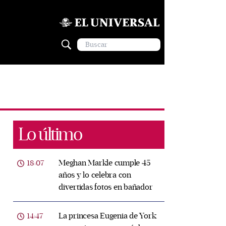
Lo último
Meghan Markle cumple 45
18:07
años y lo celebra con
divertidas fotos en bañador
La princesa Eugenia de York
14:47