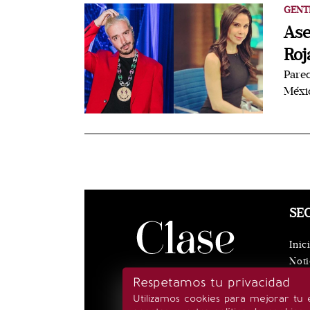
GENT
Ase
Roj
Parec
Méxic
SE
Inic
Noti
Eve
Respetamos tu privacidad
Rea
Utilizamos cookies para mejorar tu 