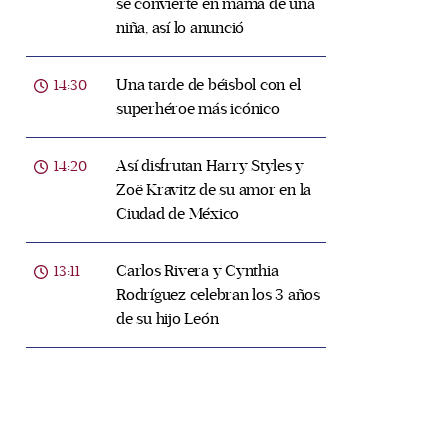
se convierte en mamá de una
niña, así lo anunció
Una tarde de béisbol con el
14:30
superhéroe más icónico
Así disfrutan Harry Styles y
14:20
Zoë Kravitz de su amor en la
Ciudad de México
Carlos Rivera y Cynthia
13:11
Rodríguez celebran los 3 años
de su hijo León