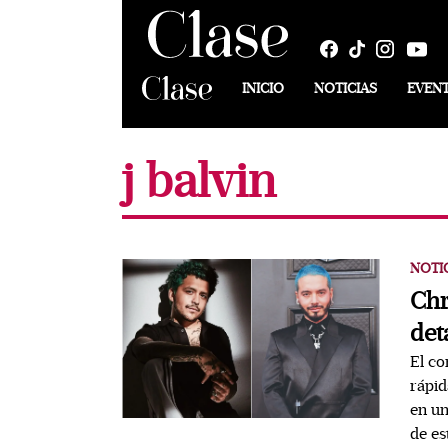
INICIO
NOTICIAS
EVEN
j balvin
NOTI
Chr
det
El co
rápid
en un
de es