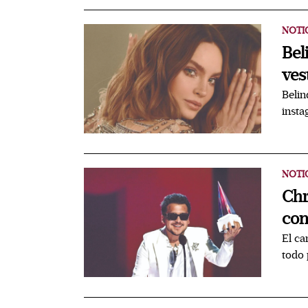
NOTI
Bel
ves
Belin
insta
NOTI
Chr
con
El ca
todo 