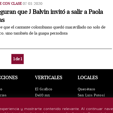
E CON CLASE
07/03/2020
guran que J Balvin invitó a salir a Paola
as
e que el cantante colombiano quedó maravillado no solo de
o, sino también de la guapa periodista
1
de
1
CCIONES
VERTICALES
LOCALES
io
El Gráfico
Querétaro
cias
De10.mx
San Luis Potosí
ntos
ViveUSA
Oaxaca
leza
Confabulario
Puebla
experiencia y mostrarte contenido relevante. Al continuar nav