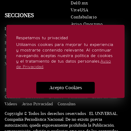
De10.mx
ViveUSA
SECCIONES
Confabulario
Aviso Oportuno
Inicio
Obituarios
Noticias
Respetamos tu privacidad
Consultas
Eventos
Utilizamos cookies para mejorar tu experiencia
Realeza
y mostrarte contenido relevante. Al continuar
SÍGUENOS
navegando, aceptas nuestra política de cookies
Estilo de vida
y el tratamiento de tus datos personales.
Aviso
Minuto x Minuto
de Privacidad
.
Acepto Cookies
Edición Impresa
Noticias
Quiénes somos
Realeza
Contacto
Directorio
Eventos
Publicidad
Estilo de vida
Videos
Aviso Privacidad
Consultas
Copyright © Todos los derechos reservados | EL UNIVERSAL,
Compañía Periodística Nacional. De no existir previa
autorización, queda expresamente prohibida la Publicación,