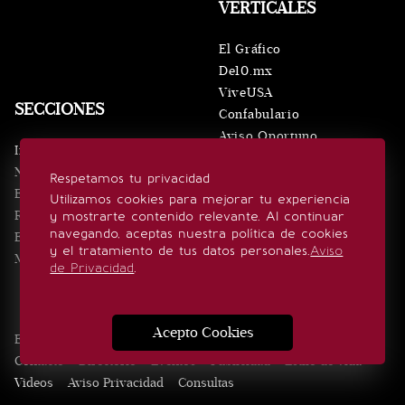
VERTICALES
El Gráfico
De10.mx
ViveUSA
SECCIONES
Confabulario
Aviso Oportuno
Inicio
Obituarios
Noticias
Respetamos tu privacidad
Consultas
Eventos
Utilizamos cookies para mejorar tu experiencia
Realeza
y mostrarte contenido relevante. Al continuar
SÍGUENOS
navegando, aceptas nuestra política de cookies
Estilo de vida
y el tratamiento de tus datos personales.
Aviso
Minuto x Minuto
de Privacidad
.
Acepto Cookies
Edición Impresa
Noticias
Quiénes somos
Realeza
Contacto
Directorio
Eventos
Publicidad
Estilo de vida
Videos
Aviso Privacidad
Consultas