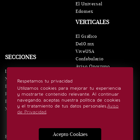
El Universal
Edomex
VERTICALES
El Gráfico
De10.mx
ViveUSA
SECCIONES
Confabulario
Aviso Oportuno
Inicio
Obituarios
Noticias
Respetamos tu privacidad
Consultas
Eventos
Utilizamos cookies para mejorar tu experiencia
Realeza
y mostrarte contenido relevante. Al continuar
SÍGUENOS
navegando, aceptas nuestra política de cookies
Estilo de vida
y el tratamiento de tus datos personales.
Aviso
Minuto x Minuto
de Privacidad
.
Acepto Cookies
Edición Impresa
Noticias
Quiénes somos
Realeza