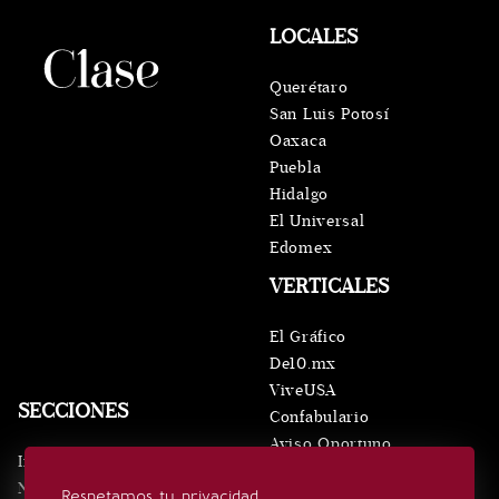
LOCALES
Querétaro
San Luis Potosí
Oaxaca
Puebla
Hidalgo
El Universal
Edomex
VERTICALES
El Gráfico
De10.mx
ViveUSA
SECCIONES
Confabulario
Aviso Oportuno
Inicio
Obituarios
Noticias
Respetamos tu privacidad
Consultas