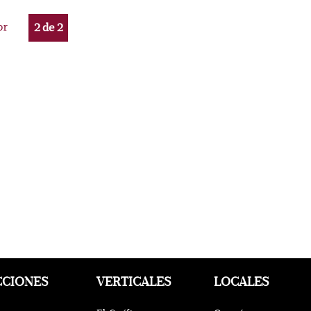
or
2
de
2
CCIONES
VERTICALES
LOCALES