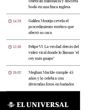
celebran millonaria y discreta
boda en una finca inglesa
Galilea Montijo revela el
14:28
procedimiento estético que
afectó su cara
Felipe VI: La verdad detrás del
12:58
video viral donde lo llaman "el
rey más guapo"
Meghan Markle cumple 45
18:07
años y lo celebra con
divertidas fotos en bañador