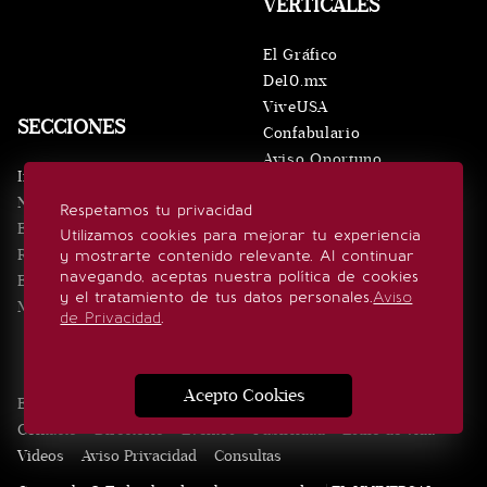
VERTICALES
El Gráfico
De10.mx
ViveUSA
SECCIONES
Confabulario
Aviso Oportuno
Inicio
Obituarios
Noticias
Respetamos tu privacidad
Consultas
Eventos
Utilizamos cookies para mejorar tu experiencia
Realeza
y mostrarte contenido relevante. Al continuar
SÍGUENOS
navegando, aceptas nuestra política de cookies
Estilo de vida
y el tratamiento de tus datos personales.
Aviso
Minuto x Minuto
de Privacidad
.
Acepto Cookies
Edición Impresa
Noticias
Quiénes somos
Realeza
Contacto
Directorio
Eventos
Publicidad
Estilo de vida
Videos
Aviso Privacidad
Consultas