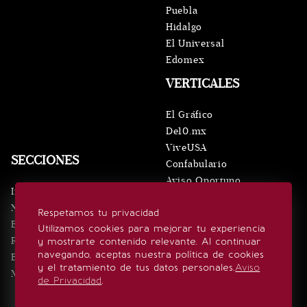
Puebla
Hidalgo
El Universal
Edomex
VERTICALES
El Gráfico
De10.mx
ViveUSA
SECCIONES
Confabulario
Aviso Oportuno
Inicio
Obituarios
Noticias
Respetamos tu privacidad
Consultas
Eventos
Utilizamos cookies para mejorar tu experiencia
Realeza
y mostrarte contenido relevante. Al continuar
SÍGUENOS
navegando, aceptas nuestra política de cookies
Estilo de vida
y el tratamiento de tus datos personales.
Aviso
Minuto x Minuto
de Privacidad
.