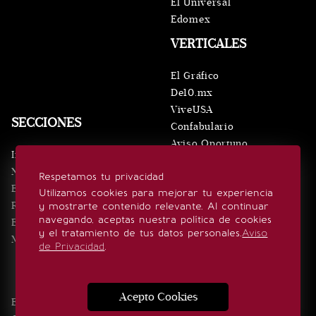
El Universal
Edomex
VERTICALES
El Gráfico
De10.mx
ViveUSA
SECCIONES
Confabulario
Aviso Oportuno
Inicio
Obituarios
Noticias
Respetamos tu privacidad
Consultas
Eventos
Utilizamos cookies para mejorar tu experiencia
Realeza
y mostrarte contenido relevante. Al continuar
SÍGUENOS
navegando, aceptas nuestra política de cookies
Estilo de vida
y el tratamiento de tus datos personales.
Aviso
Minuto x Minuto
de Privacidad
.
Acepto Cookies
Edición Impresa
Noticias
Quiénes somos
Realeza