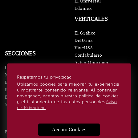
El Universal
Edomex
VERTICALES
El Gráfico
De10.mx
ViveUSA
SECCIONES
Confabulario
Aviso Oportuno
Inicio
Obituarios
Noticias
Respetamos tu privacidad
Consultas
Eventos
Utilizamos cookies para mejorar tu experiencia
Realeza
y mostrarte contenido relevante. Al continuar
SÍGUENOS
navegando, aceptas nuestra política de cookies
Estilo de vida
y el tratamiento de tus datos personales.
Aviso
Minuto x Minuto
de Privacidad
.
Acepto Cookies
Edición Impresa
Noticias
Quiénes somos
Realeza