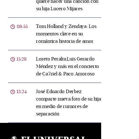
quiere hacer una canción con
su hija Lucero Mijares
Tom Holland y Zendaya: Los
08:55
momentos clave en su
romántica historia de amor
Loreto Peralta,Luis Gerardo
15:28
Méndez y más en el concierto
de Ca7riel & Paco Amoroso
José Eduardo Derbez
13:24
comparte nueva foto de su hija
en medio de rumores de
separación