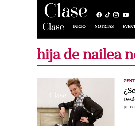
INICIO
NOTICIAS
EVEN
hija de nailea 
GENT
¿Se
Desde
priva