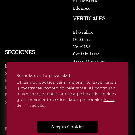
El Universal
Edomex
VERTICALES
El Gráfico
De10.mx
ViveUSA
SECCIONES
Confabulario
Aviso Oportuno
Inicio
Obituarios
Noticias
Respetamos tu privacidad
Consultas
Eventos
Utilizamos cookies para mejorar tu experiencia
Realeza
y mostrarte contenido relevante. Al continuar
SÍGUENOS
navegando, aceptas nuestra política de cookies
Estilo de vida
y el tratamiento de tus datos personales.
Aviso
Minuto x Minuto
de Privacidad
.
Acepto Cookies
Edición Impresa
Noticias
Quiénes somos
Realeza