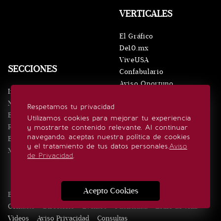
VERTICALES
El Gráfico
De10.mx
ViveUSA
SECCIONES
Confabulario
Aviso Oportuno
Inicio
Obituarios
Noticias
Respetamos tu privacidad
Consultas
Eventos
Utilizamos cookies para mejorar tu experiencia
Realeza
y mostrarte contenido relevante. Al continuar
SÍGUENOS
navegando, aceptas nuestra política de cookies
Estilo de vida
y el tratamiento de tus datos personales.
Aviso
Minuto x Minuto
de Privacidad
.
Acepto Cookies
Edición Impresa
Noticias
Quiénes somos
Realeza
Contacto
Directorio
Eventos
Publicidad
Estilo de vida
Videos
Aviso Privacidad
Consultas