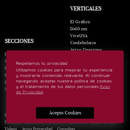
VERTICALES
El Gráfico
De10.mx
ViveUSA
SECCIONES
Confabulario
Aviso Oportuno
Inicio
Obituarios
Noticias
Respetamos tu privacidad
Consultas
Eventos
Utilizamos cookies para mejorar tu experiencia
Realeza
y mostrarte contenido relevante. Al continuar
SÍGUENOS
navegando, aceptas nuestra política de cookies
Estilo de vida
y el tratamiento de tus datos personales.
Aviso
Minuto x Minuto
de Privacidad
.
Acepto Cookies
Edición Impresa
Noticias
Quiénes somos
Realeza
Contacto
Directorio
Eventos
Publicidad
Estilo de vida
Videos
Aviso Privacidad
Consultas