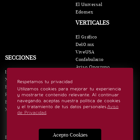
El Universal
Edomex
VERTICALES
El Gráfico
De10.mx
ViveUSA
SECCIONES
Confabulario
Aviso Oportuno
Inicio
Obituarios
Noticias
Respetamos tu privacidad
Consultas
Eventos
Utilizamos cookies para mejorar tu experiencia
Realeza
y mostrarte contenido relevante. Al continuar
SÍGUENOS
navegando, aceptas nuestra política de cookies
Estilo de vida
y el tratamiento de tus datos personales.
Aviso
Minuto x Minuto
de Privacidad
.
Acepto Cookies
Edición Impresa
Noticias
Quiénes somos
Realeza