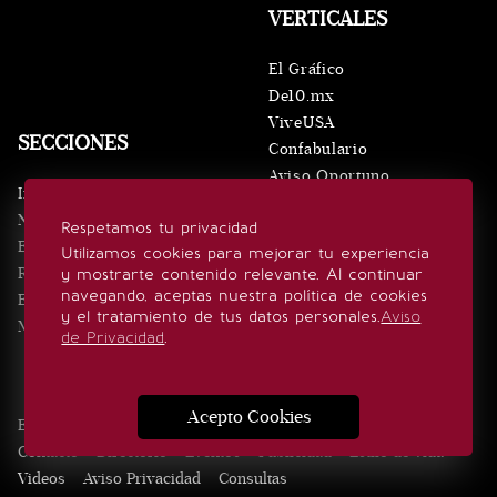
VERTICALES
El Gráfico
De10.mx
ViveUSA
SECCIONES
Confabulario
Aviso Oportuno
Inicio
Obituarios
Noticias
Respetamos tu privacidad
Consultas
Eventos
Utilizamos cookies para mejorar tu experiencia
Realeza
y mostrarte contenido relevante. Al continuar
SÍGUENOS
navegando, aceptas nuestra política de cookies
Estilo de vida
y el tratamiento de tus datos personales.
Aviso
Minuto x Minuto
de Privacidad
.
Acepto Cookies
Edición Impresa
Noticias
Quiénes somos
Realeza
Contacto
Directorio
Eventos
Publicidad
Estilo de vida
Videos
Aviso Privacidad
Consultas