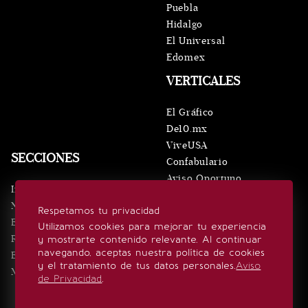
Puebla
Hidalgo
El Universal
Edomex
VERTICALES
El Gráfico
De10.mx
ViveUSA
SECCIONES
Confabulario
Aviso Oportuno
Inicio
Obituarios
Noticias
Respetamos tu privacidad
Consultas
Eventos
Utilizamos cookies para mejorar tu experiencia
Realeza
y mostrarte contenido relevante. Al continuar
SÍGUENOS
navegando, aceptas nuestra política de cookies
Estilo de vida
y el tratamiento de tus datos personales.
Aviso
Minuto x Minuto
de Privacidad
.