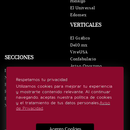
Hidalgo
El Universal
Edomex
VERTICALES
El Gráfico
De10.mx
ViveUSA
SECCIONES
Confabulario
Aviso Oportuno
Inicio
Obituarios
Noticias
Respetamos tu privacidad
Consultas
Eventos
Utilizamos cookies para mejorar tu experiencia
Realeza
y mostrarte contenido relevante. Al continuar
SÍGUENOS
navegando, aceptas nuestra política de cookies
Estilo de vida
y el tratamiento de tus datos personales.
Aviso
Minuto x Minuto
de Privacidad
.
Acepto Cookies