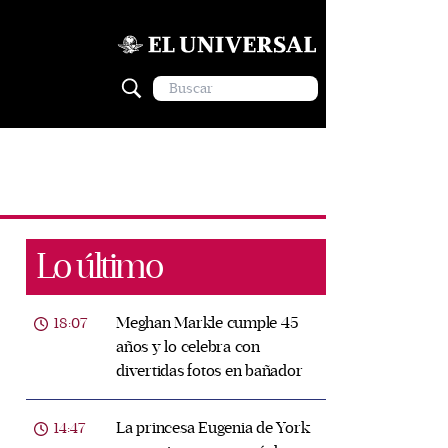
Lo último
Meghan Markle cumple 45
18:07
años y lo celebra con
divertidas fotos en bañador
La princesa Eugenia de York
14:47