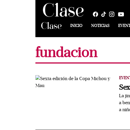
INICIO
NOTICIAS
EVEN
fundacion
EVEN
Sex
La ji
a ben
a ni