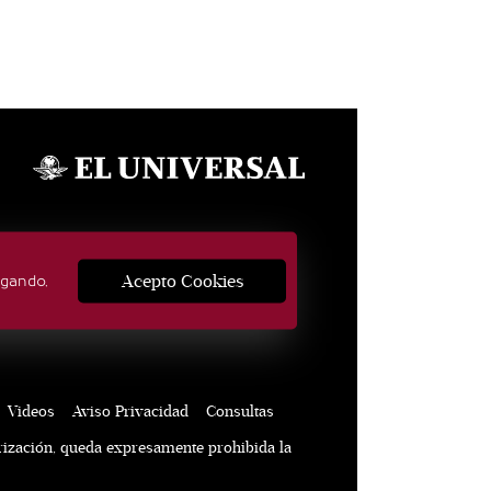
SÍGUENOS
Acepto Cookies
egando,
Videos
Aviso Privacidad
Consultas
rización, queda expresamente prohibida la