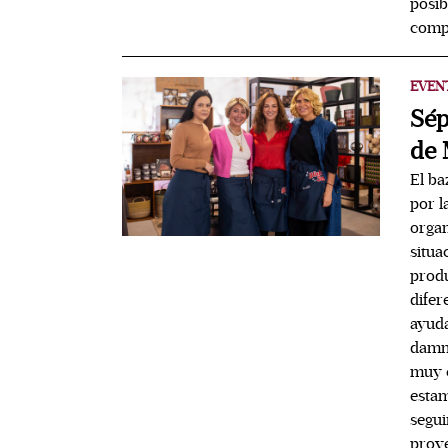
posib
compa
EVEN
Sép
de 
El ba
por l
organ
situa
produ
difer
ayuda
damni
muy c
estam
segui
proye