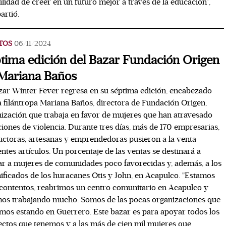
ilidad de creer en un futuro mejor a través de la educación”,
rtió.
TOS
06/11/2024
tima edición del Bazar Fundación Origen
Mariana Baños
zar Winter Fever regresa en su séptima edición, encabezado
a filántropa Mariana Baños, directora de Fundación Origen,
ización que trabaja en favor de mujeres que han atravesado
ciones de violencia. Durante tres días, más de 170 empresarias,
ctoras, artesanas y emprendedoras pusieron a la venta
entes artículos. Un porcentaje de las ventas se destinará a
r a mujeres de comunidades poco favorecidas y, además, a los
ficados de los huracanes Otis y John, en Acapulco. "Estamos
ontentos, reabrimos un centro comunitario en Acapulco y
os trabajando mucho. Somos de las pocas organizaciones que
mos estando en Guerrero. Este bazar es para apoyar todos los
ctos que tenemos y a las más de cien mil mujeres que