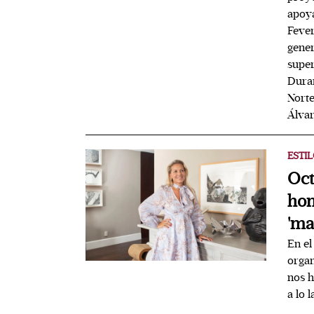
apoya
Fever
gener
super
Duran
Norte
Álvar
ESTIL
Oct
hom
'ma
En el
organ
nos h
a lo 