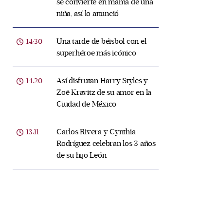
se convierte en mamá de una
niña, así lo anunció
Una tarde de béisbol con el
14:30
superhéroe más icónico
Así disfrutan Harry Styles y
14:20
Zoë Kravitz de su amor en la
Ciudad de México
Carlos Rivera y Cynthia
13:11
Rodríguez celebran los 3 años
de su hijo León