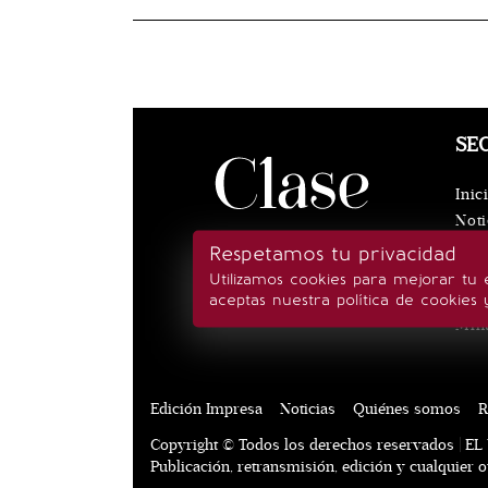
SE
Inic
Noti
Eve
Respetamos tu privacidad
Rea
Utilizamos cookies para mejorar tu 
Esti
aceptas nuestra política de cookies 
Min
Edición Impresa
Noticias
Quiénes somos
R
Copyright © Todos los derechos reservados | EL 
Publicación, retransmisión, edición y cualquier 