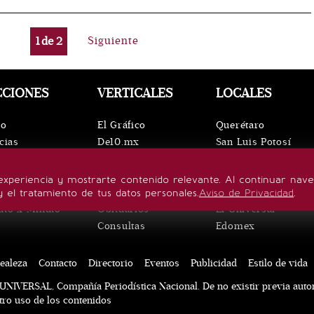
1
de
2
Siguiente
CCIONES
VERTICALES
LOCALES
io
El Gráfico
Querétaro
cias
De10.mx
San Luis Potosí
ntos
ViveUSA
Oaxaca
leza
Confabulario
Puebla
experiencia y mostrarte contenido relevante. Al continuar nav
lo de vida
Aviso Oportuno
Hidalgo
y el tratamiento de tus datos personales.
Aviso de Privacidad
.
uto x Minuto
Obituarios
El Universal
Consultas
Edomex
ealeza
Contacto
Directorio
Eventos
Publicidad
Estilo de vida
UNIVERSAL, Compañía Periodística Nacional. De no existir previa auto
otro uso de los contenidos