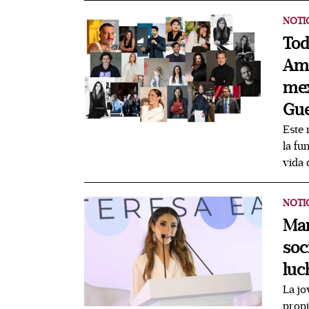
NOTI
Tod
Ama
mex
Gue
Este 
la fu
vida 
NOTI
Mar
soc
luc
La jo
propi