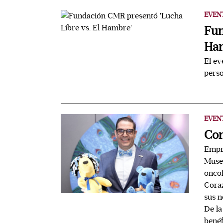
EVEN
Fun
Ha
El ev
perso
EVEN
Con
Empre
Museo
oncol
Coraz
sus n
De la
benéf