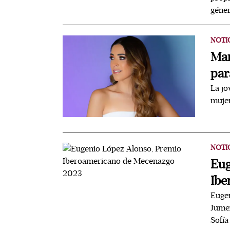
géner
NOTI
Mar
par
La jo
muje
NOTI
Eug
Ibe
Eugen
Jumex
Sofía