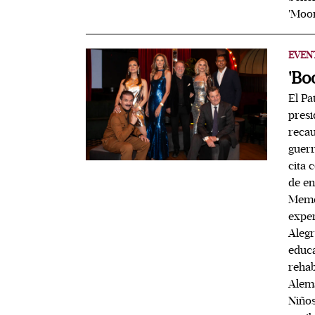
'Moo
EVEN
'Bo
El Pa
presi
recau
guerr
cita 
de en
Memo 
exper
Alegr
educa
rehab
Alemá
Niños