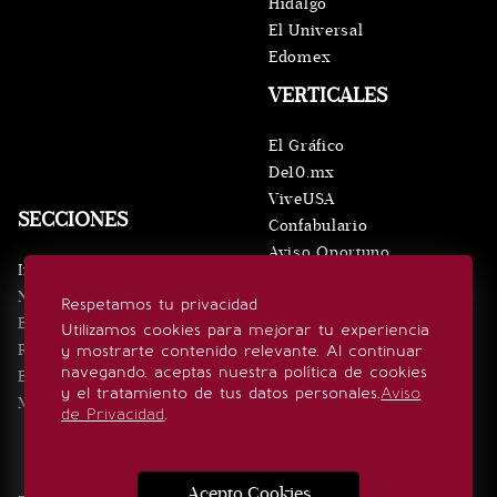
Hidalgo
El Universal
Edomex
VERTICALES
El Gráfico
De10.mx
ViveUSA
SECCIONES
Confabulario
Aviso Oportuno
Inicio
Obituarios
Noticias
Respetamos tu privacidad
Consultas
Eventos
Utilizamos cookies para mejorar tu experiencia
Realeza
y mostrarte contenido relevante. Al continuar
SÍGUENOS
navegando, aceptas nuestra política de cookies
Estilo de vida
y el tratamiento de tus datos personales.
Aviso
Minuto x Minuto
de Privacidad
.
Acepto Cookies