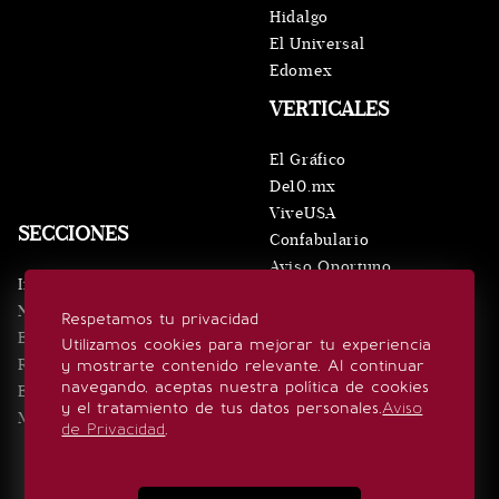
Hidalgo
El Universal
Edomex
VERTICALES
El Gráfico
De10.mx
ViveUSA
SECCIONES
Confabulario
Aviso Oportuno
Inicio
Obituarios
Noticias
Respetamos tu privacidad
Consultas
Eventos
Utilizamos cookies para mejorar tu experiencia
Realeza
y mostrarte contenido relevante. Al continuar
SÍGUENOS
navegando, aceptas nuestra política de cookies
Estilo de vida
y el tratamiento de tus datos personales.
Aviso
Minuto x Minuto
de Privacidad
.