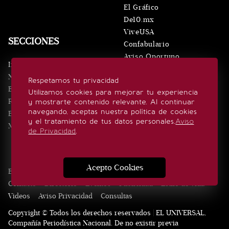
El Gráfico
De10.mx
ViveUSA
SECCIONES
Confabulario
Aviso Oportuno
Inicio
Obituarios
Noticias
Respetamos tu privacidad
Consultas
Eventos
Utilizamos cookies para mejorar tu experiencia
Realeza
y mostrarte contenido relevante. Al continuar
SÍGUENOS
navegando, aceptas nuestra política de cookies
Estilo de vida
y el tratamiento de tus datos personales.
Aviso
Minuto x Minuto
de Privacidad
.
Acepto Cookies
Edición Impresa
Noticias
Quiénes somos
Realeza
Contacto
Directorio
Eventos
Publicidad
Estilo de vida
Videos
Aviso Privacidad
Consultas
Copyright © Todos los derechos reservados | EL UNIVERSAL,
Compañía Periodística Nacional. De no existir previa