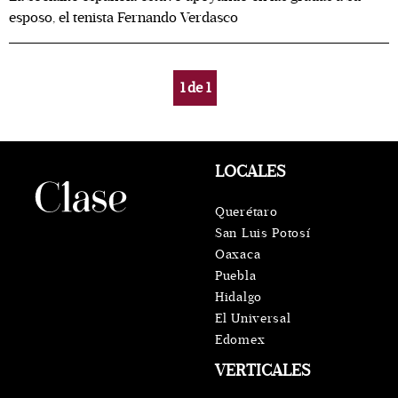
esposo, el tenista Fernando Verdasco
1
de
1
LOCALES
Querétaro
San Luis Potosí
Oaxaca
Puebla
Hidalgo
El Universal
Edomex
VERTICALES