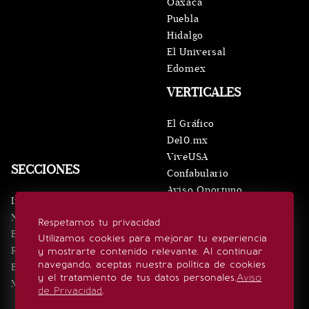
Oaxaca
Puebla
Hidalgo
El Universal
Edomex
VERTICALES
El Gráfico
De10.mx
ViveUSA
SECCIONES
Confabulario
Aviso Oportuno
Inicio
Obituarios
Noticias
Respetamos tu privacidad
Consultas
Eventos
Utilizamos cookies para mejorar tu experiencia
Realeza
y mostrarte contenido relevante. Al continuar
SÍGUENOS
navegando, aceptas nuestra política de cookies
Estilo de vida
y el tratamiento de tus datos personales.
Aviso
Minuto x Minuto
de Privacidad
.