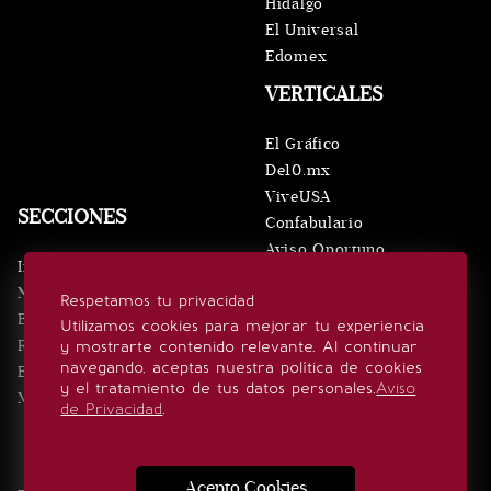
Hidalgo
El Universal
Edomex
VERTICALES
El Gráfico
De10.mx
ViveUSA
SECCIONES
Confabulario
Aviso Oportuno
Inicio
Obituarios
Noticias
Respetamos tu privacidad
Consultas
Eventos
Utilizamos cookies para mejorar tu experiencia
Realeza
y mostrarte contenido relevante. Al continuar
SÍGUENOS
navegando, aceptas nuestra política de cookies
Estilo de vida
y el tratamiento de tus datos personales.
Aviso
Minuto x Minuto
de Privacidad
.
Acepto Cookies