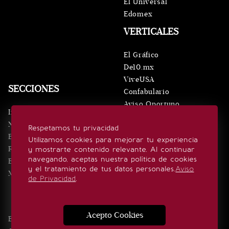
El Universal
Edomex
VERTICALES
El Gráfico
De10.mx
ViveUSA
SECCIONES
Confabulario
Aviso Oportuno
Inicio
Obituarios
Noticias
Respetamos tu privacidad
Consultas
Eventos
Utilizamos cookies para mejorar tu experiencia
Realeza
y mostrarte contenido relevante. Al continuar
SÍGUENOS
navegando, aceptas nuestra política de cookies
Estilo de vida
y el tratamiento de tus datos personales.
Aviso
Minuto x Minuto
de Privacidad
.
Acepto Cookies
Edición Impresa
Noticias
Quiénes somos
Realeza