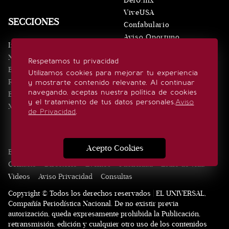
De10.mx
ViveUSA
SECCIONES
Confabulario
Aviso Oportuno
Inicio
Obituarios
Noticias
Respetamos tu privacidad
Consultas
Eventos
Utilizamos cookies para mejorar tu experiencia
Realeza
y mostrarte contenido relevante. Al continuar
SÍGUENOS
navegando, aceptas nuestra política de cookies
Estilo de vida
y el tratamiento de tus datos personales.
Aviso
Minuto x Minuto
de Privacidad
.
Acepto Cookies
Edición Impresa
Noticias
Quiénes somos
Realeza
Contacto
Directorio
Eventos
Publicidad
Estilo de vida
Videos
Aviso Privacidad
Consultas
Copyright © Todos los derechos reservados | EL UNIVERSAL,
Compañía Periodística Nacional. De no existir previa
autorización, queda expresamente prohibida la Publicación,
retransmisión, edición y cualquier otro uso de los contenidos