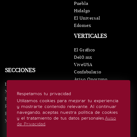
Puebla
Hidalgo
El Universal
Edomex
VERTICALES
El Gráfico
De10.mx
ViveUSA
SECCIONES
Confabulario
Aviso Oportuno
Inicio
Obituarios
Noticias
Respetamos tu privacidad
Consultas
Eventos
Utilizamos cookies para mejorar tu experiencia
Realeza
y mostrarte contenido relevante. Al continuar
SÍGUENOS
navegando, aceptas nuestra política de cookies
Estilo de vida
y el tratamiento de tus datos personales.
Aviso
Minuto x Minuto
de Privacidad
.