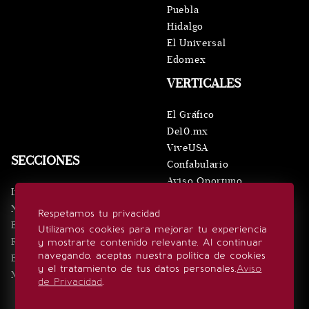
Puebla
Hidalgo
El Universal
Edomex
VERTICALES
El Gráfico
De10.mx
ViveUSA
SECCIONES
Confabulario
Aviso Oportuno
Inicio
Obituarios
Noticias
Respetamos tu privacidad
Consultas
Eventos
Utilizamos cookies para mejorar tu experiencia
Realeza
y mostrarte contenido relevante. Al continuar
SÍGUENOS
navegando, aceptas nuestra política de cookies
Estilo de vida
y el tratamiento de tus datos personales.
Aviso
Minuto x Minuto
de Privacidad
.