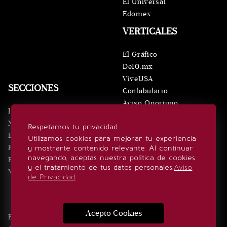
El Universal
Edomex
VERTICALES
El Gráfico
De10.mx
ViveUSA
SECCIONES
Confabulario
Aviso Oportuno
Inicio
Obituarios
Noticias
Respetamos tu privacidad
Consultas
Eventos
Utilizamos cookies para mejorar tu experiencia
Realeza
y mostrarte contenido relevante. Al continuar
SÍGUENOS
navegando, aceptas nuestra política de cookies
Estilo de vida
y el tratamiento de tus datos personales.
Aviso
Minuto x Minuto
de Privacidad
.
Acepto Cookies
Edición Impresa
Noticias
Quiénes somos
Realeza