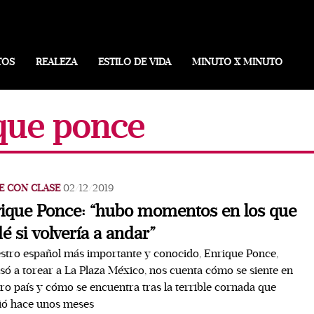
TOS
REALEZA
ESTILO DE VIDA
MINUTO X MINUTO
ique ponce
E CON CLASE
02/12/2019
ique Ponce: “hubo momentos en los que
é si volvería a andar”
estro español más importante y conocido, Enrique Ponce,
só a torear a La Plaza México, nos cuenta cómo se siente en
ro país y cómo se encuentra tras la terrible cornada que
ió hace unos meses