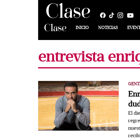
INICIO
NOTICIAS
EVEN
entrevista enr
GENT
Enr
dud
El di
regre
nuest
recib