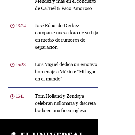
Méndez y más en el concierto
de Ca7riel & Paco Amoroso
José Eduardo Derbez
13:24
comparte nueva foto de su hija
en medio de rumores de
separación
Luis Miguel dedica un emotivo
15:28
homenaje a México: “Mi lugar
en el mundo”
Tom Holland y Zendaya
15:11
celebran millonaria y discreta
boda en una finca inglesa