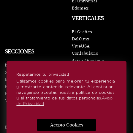
El Universal
Edomex
VERTICALES
El Gráfico
De10.mx
ViveUSA
SECCIONES
Confabulario
Aviso Oportuno
Inicio
Obituarios
Noticias
Respetamos tu privacidad
Consultas
Eventos
Utilizamos cookies para mejorar tu experiencia
Realeza
y mostrarte contenido relevante. Al continuar
SÍGUENOS
navegando, aceptas nuestra política de cookies
Estilo de vida
y el tratamiento de tus datos personales.
Aviso
Minuto x Minuto
de Privacidad
.
Acepto Cookies
Edición Impresa
Noticias
Quiénes somos
Realeza