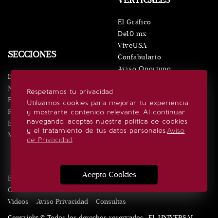
VERTICALES
El Gráfico
De10.mx
ViveUSA
SECCIONES
Confabulario
Aviso Oportuno
Inicio
Obituarios
Noticias
Respetamos tu privacidad
Consultas
Eventos
Utilizamos cookies para mejorar tu experiencia
Realeza
y mostrarte contenido relevante. Al continuar
SÍGUENOS
navegando, aceptas nuestra política de cookies
Estilo de vida
y el tratamiento de tus datos personales.
Aviso
Minuto x Minuto
de Privacidad
.
Acepto Cookies
Edición Impresa
Noticias
Quiénes somos
Realeza
Contacto
Directorio
Eventos
Publicidad
Estilo de vida
Videos
Aviso Privacidad
Consultas
Copyright © Todos los derechos reservados | EL UNIVERSAL,