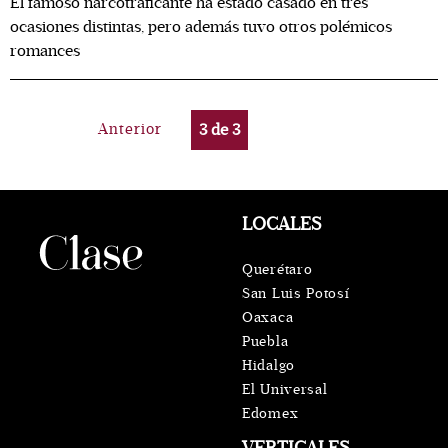
El famoso narcotraficante ha estado casado en tres
ocasiones distintas, pero además tuvo otros polémicos
romances
Anterior
3
de
3
LOCALES
Querétaro
San Luis Potosí
Oaxaca
Puebla
Hidalgo
El Universal
Edomex