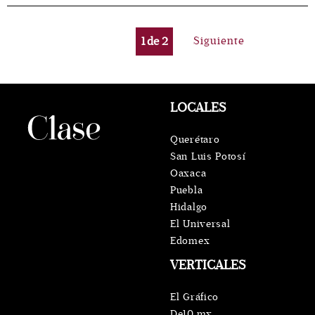
1
de
2
Siguiente
LOCALES
Querétaro
San Luis Potosí
Oaxaca
Puebla
Hidalgo
El Universal
Edomex
VERTICALES
El Gráfico
De10.mx