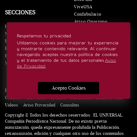
ViveUSA
SECCIONES
Confabulario
Aviso Oportuno
Inicio
Obituarios
Noticias
Respetamos tu privacidad
Consultas
Eventos
Utilizamos cookies para mejorar tu experiencia
Realeza
y mostrarte contenido relevante. Al continuar
SÍGUENOS
navegando, aceptas nuestra política de cookies
Estilo de vida
y el tratamiento de tus datos personales.
Aviso
Minuto x Minuto
de Privacidad
.
Acepto Cookies
Edición Impresa
Noticias
Quiénes somos
Realeza
Contacto
Directorio
Eventos
Publicidad
Estilo de vida
Videos
Aviso Privacidad
Consultas
Copyright © Todos los derechos reservados | EL UNIVERSAL,
Compañía Periodística Nacional. De no existir previa
autorización, queda expresamente prohibida la Publicación,
retransmisión, edición y cualquier otro uso de los contenidos