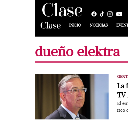
INICIO
NOTICIAS
EVEN
dueño elektra
GENT
La 
TV 
El em
rico 