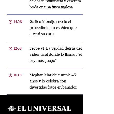
celebran millonaria y discreta
boda en una finca inglesa
Galilea Montijo revela el
14:28
procedimiento estético que
afectó su cara
Felipe VI: La verdad detrás del
12:58
video viral donde lo llaman "el
rey más guapo"
Meghan Markle cumple 45
18:07
años y lo celebra con
divertidas fotos en bañador