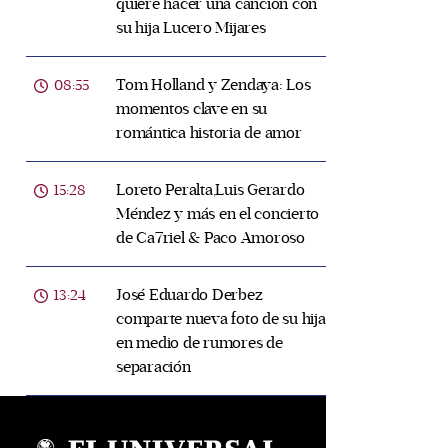
quiere hacer una canción con
su hija Lucero Mijares
Tom Holland y Zendaya: Los
08:55
momentos clave en su
romántica historia de amor
Loreto Peralta,Luis Gerardo
15:28
Méndez y más en el concierto
de Ca7riel & Paco Amoroso
José Eduardo Derbez
13:24
comparte nueva foto de su hija
en medio de rumores de
separación