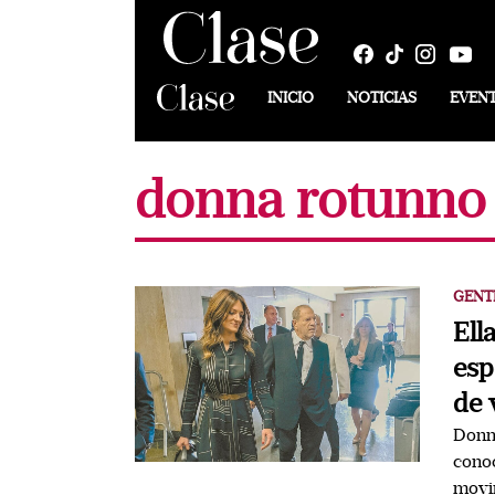
INICIO
NOTICIAS
EVEN
donna rotunno
GENT
Ell
esp
de 
Donna
conoc
movim