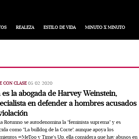
TOS
REALEZA
ESTILO DE VIDA
MINUTO X MINUTO
E CON CLASE
05/02/2020
a es la abogada de Harvey Weinstein,
ecialista en defender a hombres acusados
violación
 Rotunno se autodenomina la "feminista suprema" y es
ida como "La bulldog de la Corte", aunque apoya los
ientos #MeToo y Time's Up, ella considera que hay abusos en