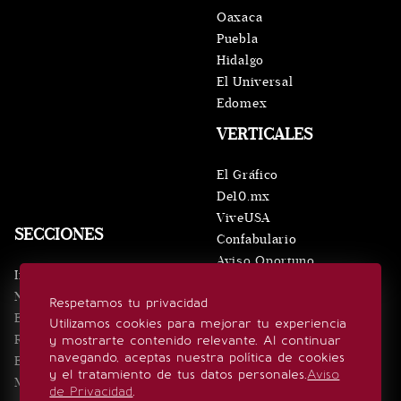
Oaxaca
Puebla
Hidalgo
El Universal
Edomex
VERTICALES
El Gráfico
De10.mx
ViveUSA
SECCIONES
Confabulario
Aviso Oportuno
Inicio
Obituarios
Noticias
Respetamos tu privacidad
Consultas
Eventos
Utilizamos cookies para mejorar tu experiencia
Realeza
y mostrarte contenido relevante. Al continuar
SÍGUENOS
navegando, aceptas nuestra política de cookies
Estilo de vida
y el tratamiento de tus datos personales.
Aviso
Minuto x Minuto
de Privacidad
.