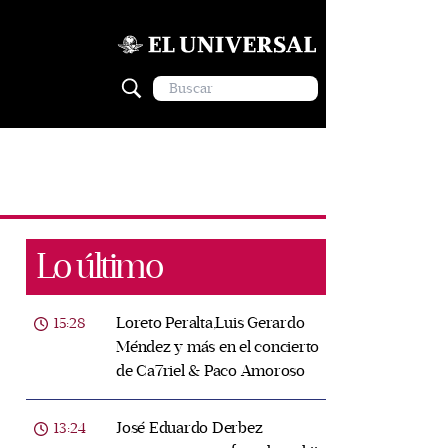
Lo último
Loreto Peralta,Luis Gerardo
15:28
Méndez y más en el concierto
de Ca7riel & Paco Amoroso
José Eduardo Derbez
13:24