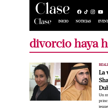
INICIO
NOTICIAS
EVEN
divorcio haya h
REAL
La 
Sha
Dub
Un me
princ
jeque