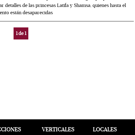
ar detalles de las princesas Latifa y Shamsa, quienes hasta el
nto están desaparecidas
1
de
1
CCIONES
VERTICALES
LOCALES