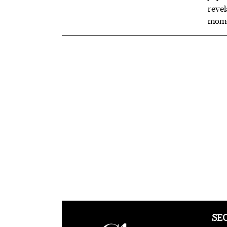
revel
mome
SE