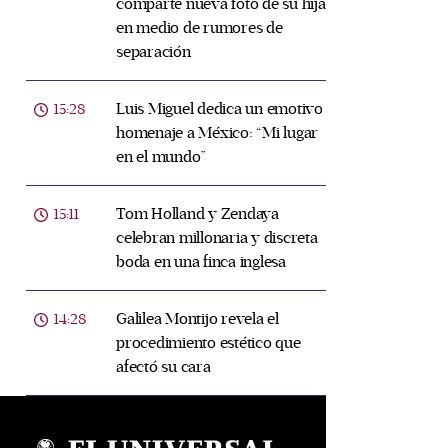
comparte nueva foto de su hija
en medio de rumores de
separación
Luis Miguel dedica un emotivo
15:28
homenaje a México: “Mi lugar
en el mundo”
Tom Holland y Zendaya
15:11
celebran millonaria y discreta
boda en una finca inglesa
Galilea Montijo revela el
14:28
procedimiento estético que
afectó su cara