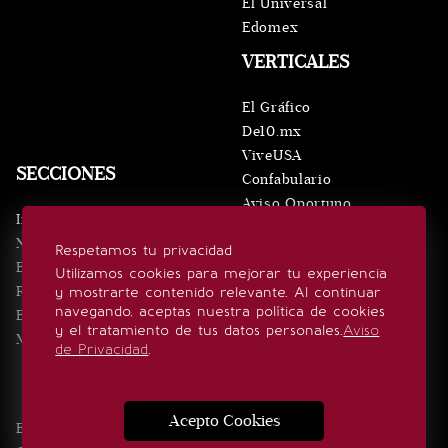
El Universal
Edomex
VERTICALES
El Gráfico
De10.mx
ViveUSA
SECCIONES
Confabulario
Aviso Oportuno
Inicio
Obituarios
Noticias
Respetamos tu privacidad
Consultas
Eventos
Utilizamos cookies para mejorar tu experiencia
Realeza
y mostrarte contenido relevante. Al continuar
SÍGUENOS
navegando, aceptas nuestra política de cookies
Estilo de vida
y el tratamiento de tus datos personales.
Aviso
Minuto x Minuto
de Privacidad
.
Acepto Cookies
Edición Impresa
Noticias
Quiénes somos
Realeza