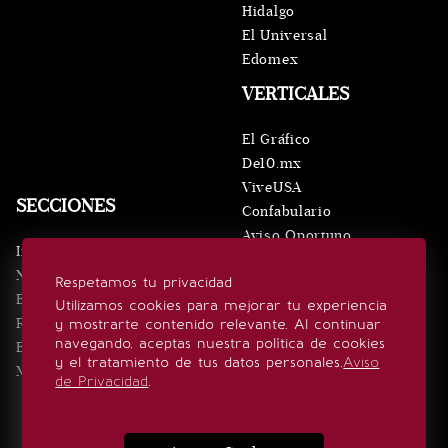
Hidalgo
El Universal
Edomex
VERTICALES
El Gráfico
De10.mx
ViveUSA
SECCIONES
Confabulario
Aviso Oportuno
Inicio
Obituarios
Noticias
Respetamos tu privacidad
Consultas
Eventos
Utilizamos cookies para mejorar tu experiencia
Realeza
y mostrarte contenido relevante. Al continuar
SÍGUENOS
navegando, aceptas nuestra política de cookies
Estilo de vida
y el tratamiento de tus datos personales.
Aviso
Minuto x Minuto
de Privacidad
.