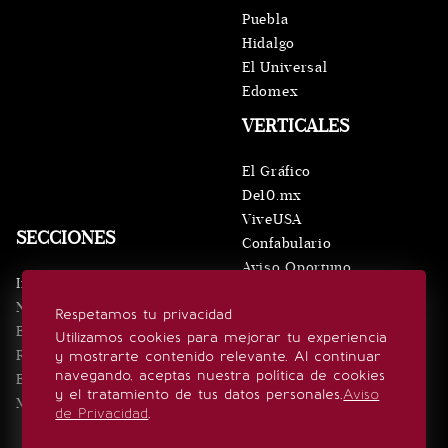
Puebla
Hidalgo
El Universal
Edomex
VERTICALES
El Gráfico
De10.mx
ViveUSA
SECCIONES
Confabulario
Aviso Oportuno
Inicio
Obituarios
Noticias
Respetamos tu privacidad
Consultas
Eventos
Utilizamos cookies para mejorar tu experiencia
Realeza
y mostrarte contenido relevante. Al continuar
SÍGUENOS
navegando, aceptas nuestra política de cookies
Estilo de vida
y el tratamiento de tus datos personales.
Aviso
Minuto x Minuto
de Privacidad
.