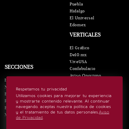
Puebla
Hidalgo
El Universal
Edomex
VERTICALES
El Gráfico
De10.mx
ViveUSA
SECCIONES
Confabulario
Aviso Oportuno
Inicio
Obituarios
Noticias
Respetamos tu privacidad
Consultas
Eventos
Utilizamos cookies para mejorar tu experiencia
Realeza
y mostrarte contenido relevante. Al continuar
SÍGUENOS
navegando, aceptas nuestra política de cookies
Estilo de vida
y el tratamiento de tus datos personales.
Aviso
Minuto x Minuto
de Privacidad
.