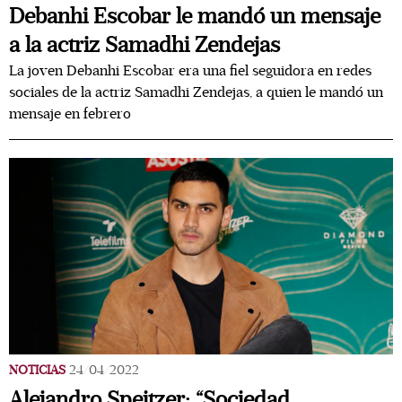
Debanhi Escobar le mandó un mensaje
a la actriz Samadhi Zendejas
La joven Debanhi Escobar era una fiel seguidora en redes
sociales de la actriz Samadhi Zendejas, a quien le mandó un
mensaje en febrero
NOTICIAS
24/04/2022
Alejandro Speitzer: “Sociedad