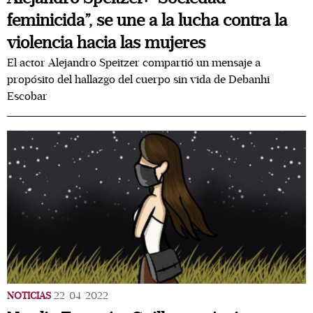
feminicida”, se une a la lucha contra la
violencia hacia las mujeres
El actor Alejandro Speitzer compartió un mensaje a
propósito del hallazgo del cuerpo sin vida de Debanhi
Escobar
NOTICIAS
22/04/2022