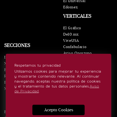
El Universal
Edomex
VERTICALES
El Gráfico
De10.mx
ViveUSA
SECCIONES
Confabulario
Aviso Oportuno
Inicio
Obituarios
Noticias
Respetamos tu privacidad
Consultas
Eventos
Utilizamos cookies para mejorar tu experiencia
Realeza
y mostrarte contenido relevante. Al continuar
SÍGUENOS
navegando, aceptas nuestra política de cookies
Estilo de vida
y el tratamiento de tus datos personales.
Aviso
Minuto x Minuto
de Privacidad
.
Acepto Cookies
Edición Impresa
Noticias
Quiénes somos
Realeza