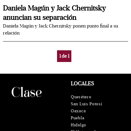
Daniela Magún y Jack Chernitsky
anuncian su separación
Daniela Magún y Jack Chernitsky ponen punto final a su
relación
1
de
1
LOCALES
Querétaro
San Luis Potosí
Oaxaca
Puebla
Hidalgo