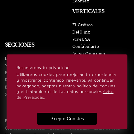
Edomex
VERTICALES
El Gráfico
De10.mx
ViveUSA
SECCIONES
Confabulario
Aviso Oportuno
Inicio
Obituarios
Noticias
Respetamos tu privacidad
Consultas
Eventos
Utilizamos cookies para mejorar tu experiencia
Realeza
y mostrarte contenido relevante. Al continuar
SÍGUENOS
navegando, aceptas nuestra política de cookies
Estilo de vida
y el tratamiento de tus datos personales.
Aviso
Minuto x Minuto
de Privacidad
.
Acepto Cookies
Edición Impresa
Noticias
Quiénes somos
Realeza
Contacto
Directorio
Eventos
Publicidad
Estilo de vida