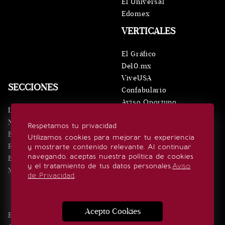
El Universal
Edomex
VERTICALES
El Gráfico
De10.mx
ViveUSA
SECCIONES
Confabulario
Aviso Oportuno
Inicio
Obituarios
Noticias
Respetamos tu privacidad
Consultas
Eventos
Utilizamos cookies para mejorar tu experiencia
Realeza
y mostrarte contenido relevante. Al continuar
SÍGUENOS
navegando, aceptas nuestra política de cookies
Estilo de vida
y el tratamiento de tus datos personales.
Aviso
Minuto x Minuto
de Privacidad
.
Acepto Cookies
Edición Impresa
Noticias
Quiénes somos
Realeza