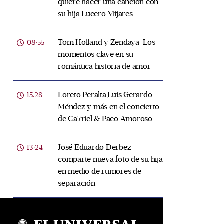
quiere hacer una canción con
su hija Lucero Mijares
Tom Holland y Zendaya: Los
08:55
momentos clave en su
romántica historia de amor
Loreto Peralta,Luis Gerardo
15:28
Méndez y más en el concierto
de Ca7riel & Paco Amoroso
José Eduardo Derbez
13:24
comparte nueva foto de su hija
en medio de rumores de
separación