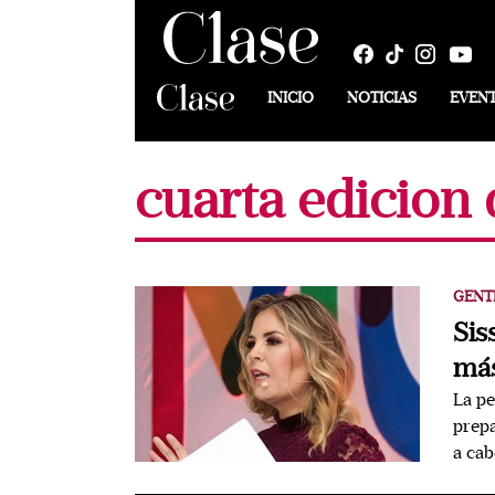
INICIO
NOTICIAS
EVEN
cuarta edicion
GENT
Sis
más
La pe
prepa
a cab